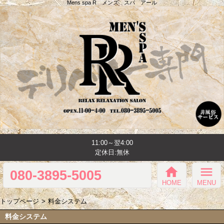
Mens spa R メンズ スパ アール
11:00～翌4:00
定休日:無休
home
menu
080-3895-5005
HOME
MENU
トップページ
料金システム
料金システム